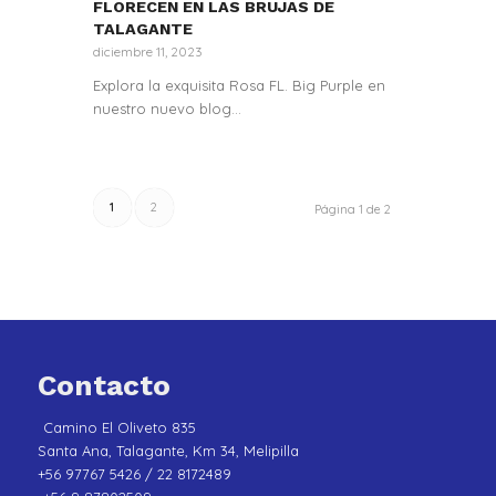
FLORECEN EN LAS BRUJAS DE
TALAGANTE
diciembre 11, 2023
Explora la exquisita Rosa FL. Big Purple en
nuestro nuevo blog…
1
2
Página 1 de 2
Contacto
Camino El Oliveto 835
Santa Ana, Talagante, Km 34, Melipilla
+56 97767 5426 / 22 8172489