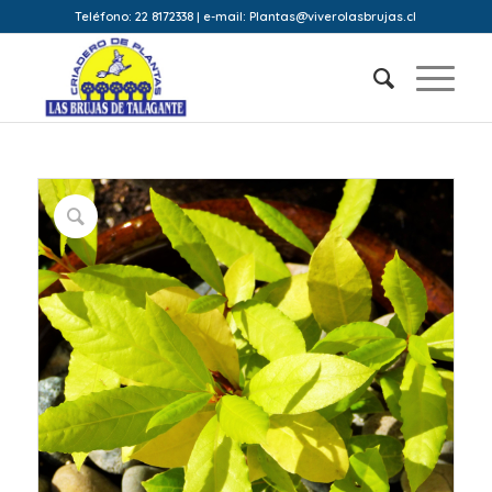
Teléfono: 22 8172338 | e-mail: Plantas@viverolasbrujas.cl