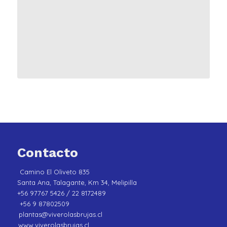
Contacto
Camino El Oliveto 835
Santa Ana, Talagante, Km 34, Melipilla
+56 97767 5426 / 22 8172489
+56 9 87802509
plantas@viverolasbrujas.cl
www.viverolasbrujas.cl