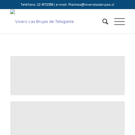
Teléfono: 22 8172338 | e-mail: Plantas@viverolasbrujas.cl