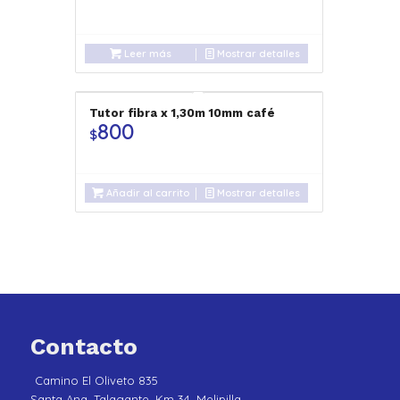
Leer más
Mostrar detalles
Tutor fibra x 1,30m 10mm café
800
$
Añadir al carrito
Mostrar detalles
Contacto
Camino El Oliveto 835
Santa Ana, Talagante, Km 34, Melipilla