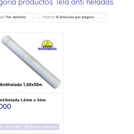
goría productos Tela anti heladas
 por
Por defecto
Mostrar
15 Artículos por página
Antihelada 1,60m x 50m
.000
ir al carrito
Mostrar detalles