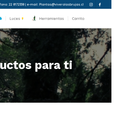
fono: 22 8172338 | e-mail: Plantas@viverolasbrujas.cl
Luces
Herramientas
Carrito
uctos para ti