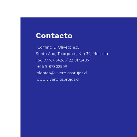
Contacto
Camino El Oliveto 835
Santa Ana, Talagante, Km 34, Melipilla
+56 97767 5426 / 22 8172489
+56 9 87802509
plantas@viverolasbrujas.cl
www.viverolasbrujas.cl