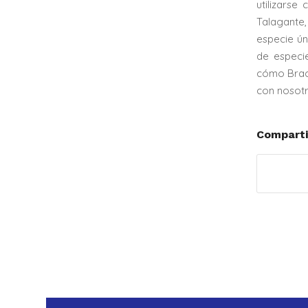
utilizars
Talagante,
especie ún
de especi
cómo Brach
con nosotr
Comparti