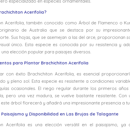
vero especializado en especies ornamentales.
achichiton Acerifolia?
on Acerifolia, también conocido como Árbol de Flamenco o Ku
originario de Australia que se destaca por su impresionante
orte. Sus hojas, que se asemejan a las del arce, proporcionan 
visual único. Esta especie es conocida por su resistencia y ada
 una elección popular para paisajes diversos.
ntos para Plantar Brachichiton Acerifolia
ar con éxito Brachichiton Acerifolia, es esencial proporcionar
do y pleno sol. Esta especie es resistente a condiciones variab
quías ocasionales. El riego regular durante los primeros año
la, pero una vez madura, se vuelve bastante resistente. Con
este árbol florecerá y añadirá una impresionante presencia a tu 
 Paisajismo y Disponibilidad en Las Brujas de Talagante
ton Acerifolia es una elección versátil en el paisajismo, ya