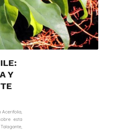
ILE:
A Y
NTE
Acerifolia,
sobre esta
 Talagante,