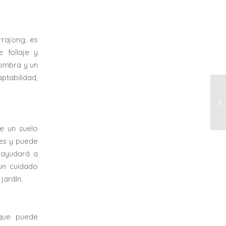
rrajong, es
 follaje y
sombra y un
ptabilidad,
le un suelo
les y puede
s ayudará a
 un cuidado
jardín.
 que puede