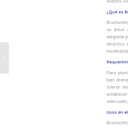
nuestro vi
¿Qué es Br
Brachichit
un árbol 
elegante p
atractivo 
GUÍA COMPLETA DE LA
haciéndola
COPROSMA:
VARIEDADES,
Requerimie
CUIDADOS Y DÓNDE
Para plant
COMPRAR EN TAL...
bien drena
tolerar se
establecer
adecuado, 
Usos en el
Brachichi