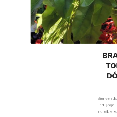
BRA
TO
DÓ
Bienvenido
una joya 
increíble 