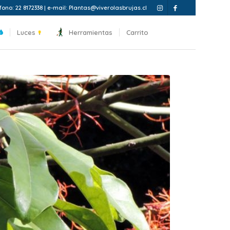
fono: 22 8172338 | e-mail: Plantas@viverolasbrujas.cl
Luces
Herramientas
Carrito