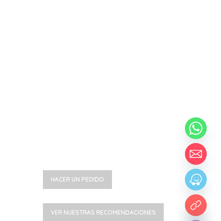
Brujas de
Talagante
Mas de 3000
Especies
Disponibles
HACER UN PEDIDO
chaty
VER NUESTRAS RECOMENDACIONES
Hide