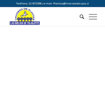
Teléfono: 22 8172338 | e-mail: Plantas@viverolasbrujas.cl