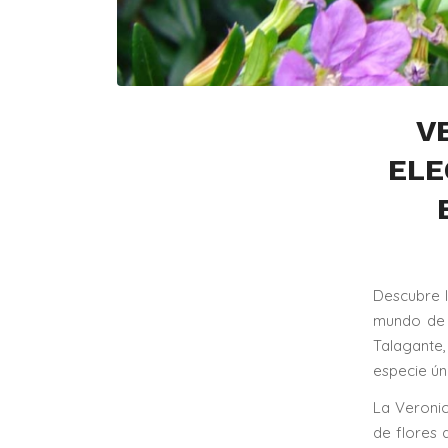
V
ELE
Descubre l
mundo de e
Talagante,
especie úni
La Veronic
de flores 