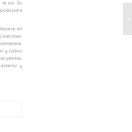
 al sol. Su
l poda para
ilizarse en
y balcones.
colombiana.
n y cultivo
as plantas.
exterior y