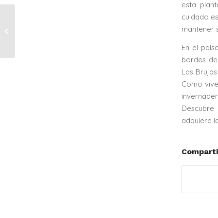
esta plant
cuidado es
RHAMNUS ALATERNA
EN CHILE: DESCUBRE
mantener s
LA ELEGANCIA
En el pais
VERSÁTIL EN LAS
BRUJAS DE...
bordes de 
Las Brujas
Como viver
invernader
Descubre 
adquiere l
Comparti