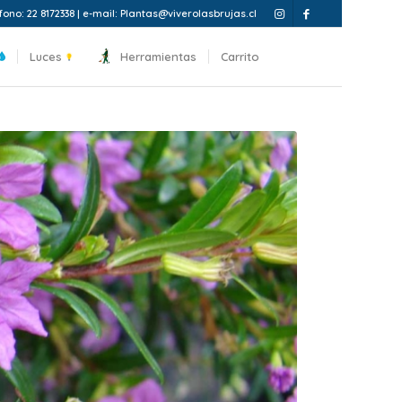
fono: 22 8172338 | e-mail: Plantas@viverolasbrujas.cl
Luces
Herramientas
Carrito