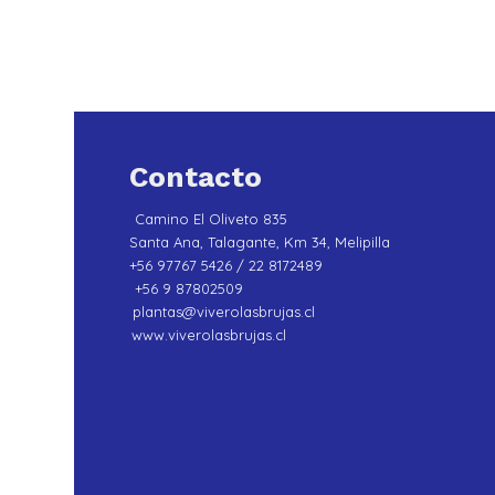
Contacto
Camino El Oliveto 835
Santa Ana, Talagante, Km 34, Melipilla
+56 97767 5426 / 22 8172489
+56 9 87802509
plantas@viverolasbrujas.cl
www.viverolasbrujas.cl