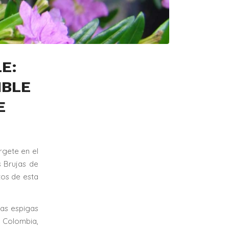
E:
IBLE
E
rgete en el
s Brujas de
tos de esta
vas espigas
e Colombia,