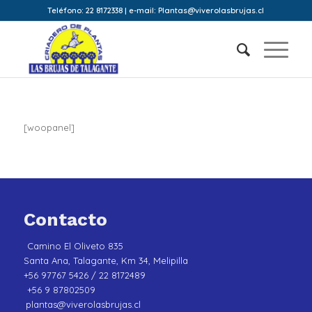
Teléfono: 22 8172338 | e-mail: Plantas@viverolasbrujas.cl
[woopanel]
Contacto
Camino El Oliveto 835
Santa Ana, Talagante, Km 34, Melipilla
+56 97767 5426 / 22 8172489
+56 9 87802509
plantas@viverolasbrujas.cl