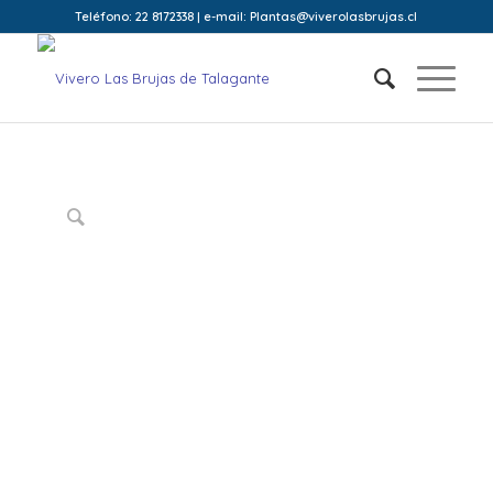
Teléfono: 22 8172338 | e-mail: Plantas@viverolasbrujas.cl