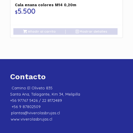
Cala enana colores M14 0,20m
5.500
$
Añadir al carrito
Mostrar detalles
Contacto
Camino El Oliveto 835
Santa Ana, Talagante, Km 34, Melipilla
+56 97767 5426 / 22 8172489
+56 9 87802509
plantas@viverolasbrujas.cl
www.viverolasbrujas.cl