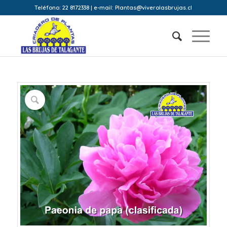
Teléfono: 22 8172338 | e-mail: Plantas@viverolasbrujas.cl