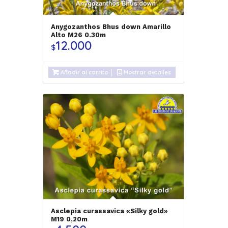
Anygozanthos Bhus down Amarillo
Alto M26 0.30m
12.000
$
Añadir al carrito
Mostrar detalles
Asclepia curassavica «Silky gold»
M19 0,20m