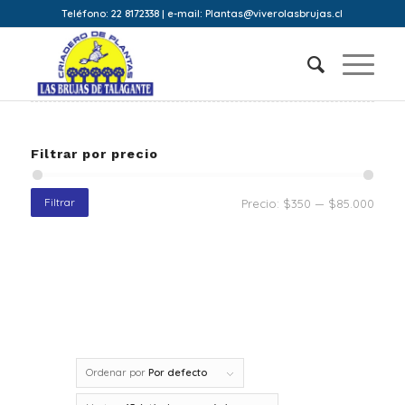
Teléfono: 22 8172338 | e-mail: Plantas@viverolasbrujas.cl
Filtrar por precio
Filtrar
Precio:
$350
—
$85.000
Ordenar por
Por defecto