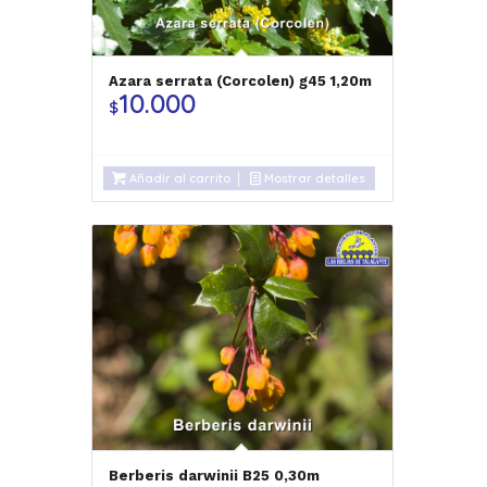
Azara serrata (Corcolen) g45 1,20m
10.000
$
Añadir al carrito
Mostrar detalles
Berberis darwinii B25 0,30m