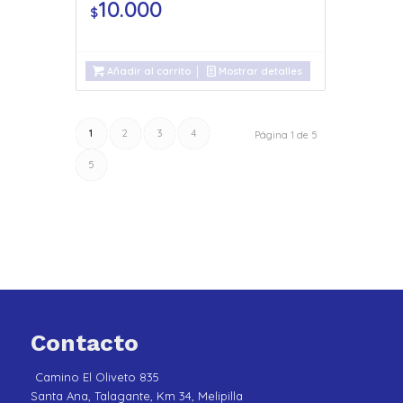
10.000
$
Añadir al carrito
Mostrar detalles
1
2
3
4
Página 1 de 5
5
Contacto
Camino El Oliveto 835
Santa Ana, Talagante, Km 34, Melipilla