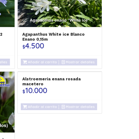
2
Agapanthus White ice Blanco
Enano 0,15m
4.500
$
lles
Añadir al carrito
Mostrar detalles
Alstroemeria enana rosada
macetero
10.000
$
Añadir al carrito
Mostrar detalles