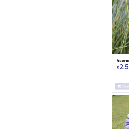
Acoru
2.
$
Añad