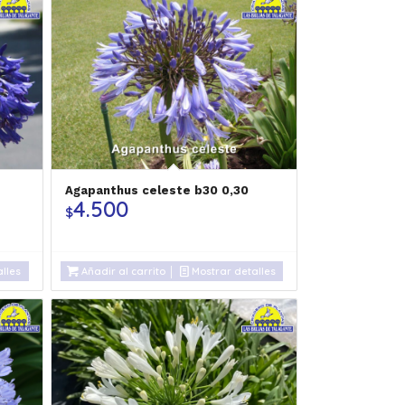
Agapanthus celeste b30 0,30
4.500
$
lles
Añadir al carrito
Mostrar detalles