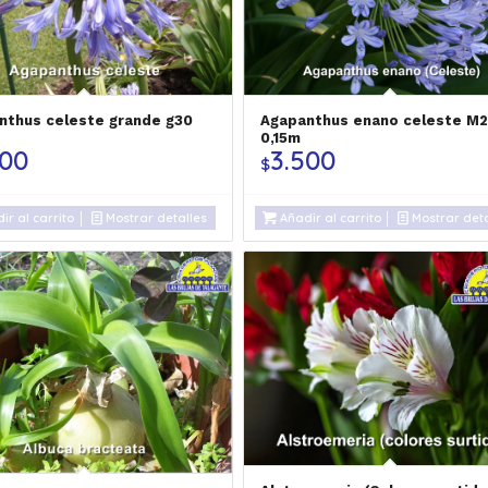
nthus celeste grande g30
Agapanthus enano celeste M2
m
0,15m
000
3.500
$
ir al carrito
Mostrar detalles
Añadir al carrito
Mostrar deta