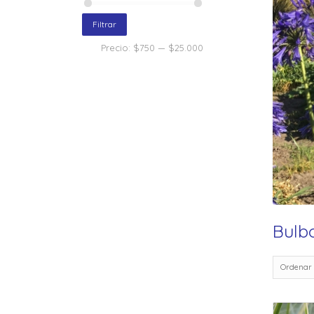
Filtrar
Precio:
$750
—
$25.000
Bulb
Ordenar