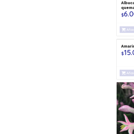
Albuc
quema
6.
$
Añad
Amari
15
$
Añad