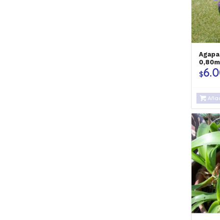
Agapa
0,80
6.
$
Añad