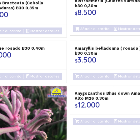
Alstroemeria (Colores surtido
a Bracteata (Cebolla
b30 0,30m
duras) B30 0,35m
8.500
000
$
Añadir al carrito
Mostrar deta
ir al carrito
Mostrar detalles
ne rosado B30 0,40m
Amaryllis belladonna ( rosada 
.000
b30 0,30m
3.500
$
ir al carrito
Mostrar detalles
Añadir al carrito
Mostrar deta
Anygozanthos Bhus down Amar
Alto M26 0.30m
12.000
$
Añadir al carrito
Mostrar deta