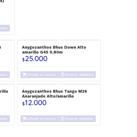
s)
lles
)
Anygozanthos Bhus Down Alto
amarillo G45 0,80m
25.000
$
lles
Añadir al carrito
Mostrar detalles
illo
Anygozanthos Bhus Tango M26
Anaranjado Alto/amarillo
12.000
$
lles
Añadir al carrito
Mostrar detalles