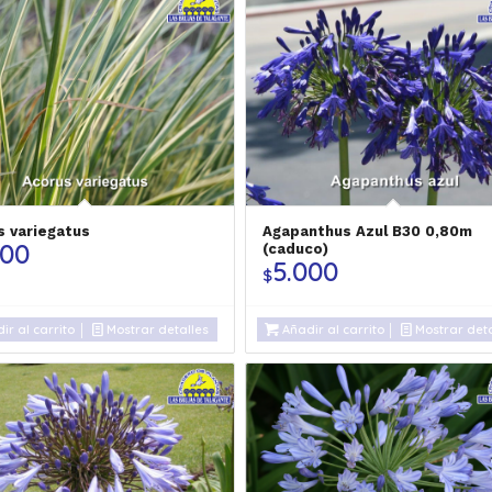
s variegatus
Agapanthus Azul B30 0,80m
500
(caduco)
5.000
$
ir al carrito
Mostrar detalles
Añadir al carrito
Mostrar deta