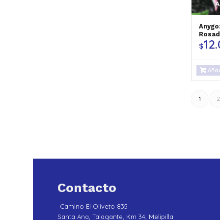
Anygo
Rosad
12
$
Añad
1
2
Contacto
Camino El Oliveto 835
Santa Ana, Talagante, Km 34, Melipilla