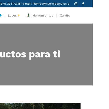
fono: 22 8172338 | e-mail: Plantas@viverolasbrujas.cl
Luces
Herramientas
Carrito
uctos para ti