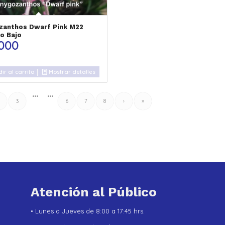
zanthos Dwarf Pink M22
o Bajo
.000
ir al carrito
Mostrar detalles
•••
•••
3
6
7
8
›
»
Atención al Público
• Lunes a Jueves de 8:00 a 17:45 hrs.