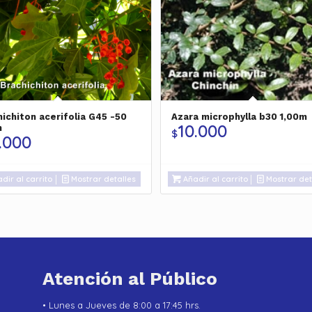
hichiton acerifolia G45 -50
Azara microphylla b30 1,00m
10.000
m
$
.000
dir al carrito
Mostrar detalles
Añadir al carrito
Mostrar det
Atención al Público
• Lunes a Jueves de 8:00 a 17:45 hrs.