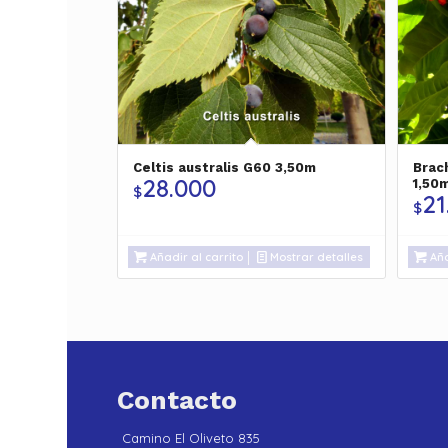
Celtis australis G60 3,50m
Brac
28.000
1,50
$
21
$
Añadir al carrito
Mostrar detalles
Aña
Contacto
Camino El Oliveto 835