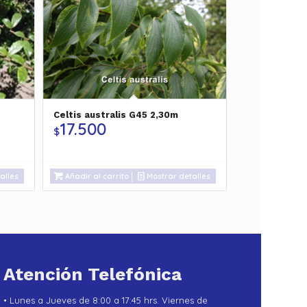
Celtis australis G45 2,30m
17.500
$
alles
Añadir al carrito
Mostrar detalles
Atención Telefónica
• Lunes a Jueves de 8:00 a 17:45 hrs. Viernes de