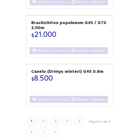
Añadir al carrito
Mostrar detalles
Brachichiton populneum G45 / G70
2,00m
21.000
$
Añadir al carrito
Mostrar detalles
Canelo (Drimys winteri) G45 0.8m
8.500
$
Añadir al carrito
Mostrar detalles
1
2
3
4
5
Página 1 de 6
6
›
»