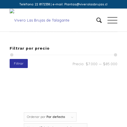
Teléfono: 22 8172338 | e-mail: Plantas@viverolasbrujas.cl
Filtrar por precio
Filtrar
Precio:
$7.000
—
$85.000
Ordenar por
Por defecto