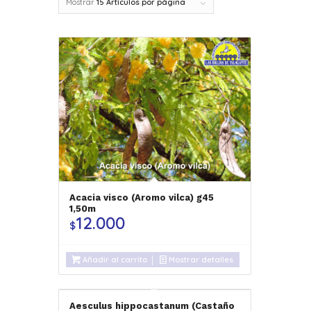
Mostrar
15 Artículos por página
Acacia visco (Aromo vilca) g45
1,50m
12.000
$
Añadir al carrito
Mostrar detalles
Aesculus hippocastanum (Castaño