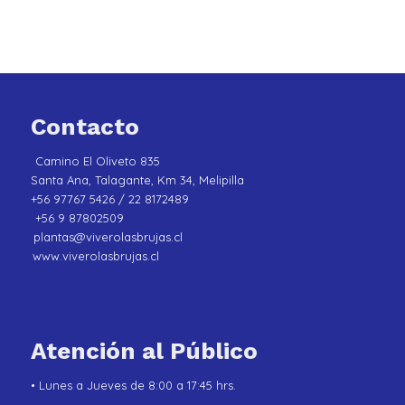
Contacto
Camino El Oliveto 835
Santa Ana, Talagante, Km 34, Melipilla
+56 97767 5426 / 22 8172489
+56 9 87802509
plantas@viverolasbrujas.cl
www.viverolasbrujas.cl
Atención al Público
• Lunes a Jueves de 8:00 a 17:45 hrs.