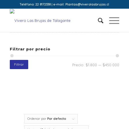
Teléfono: 22 8172338 | e-mail: Plantas@viverolasbrujas.cl
Filtrar por precio
Filtrar
Precio:
$1.800
—
$450.000
Ordenar por
Por defecto