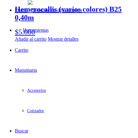
Hemerocallis (varios colores) B25
Luces
0,40m
Herramientas
$
5.000
Añadir al carrito
Mostrar detalles
Carrito
Maquinaria
Accesorios
Cotizador
Buscar