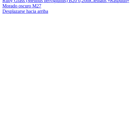
Ruby Grass (Melinus nerviglumis) B20 0,20m
Clematis «Rasputin»
Morado oscuro M27
Desplazarse hacia arriba