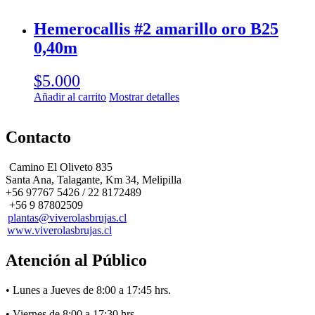
Hemerocallis #2 amarillo oro B25
0,40m
$
5.000
Añadir al carrito
Mostrar detalles
Contacto
Camino El Oliveto 835
Santa Ana, Talagante, Km 34, Melipilla
+56 97767 5426 / 22 8172489
+56 9 87802509
plantas@viverolasbrujas.cl
www.viverolasbrujas.cl
Atención al Público
• Lunes a Jueves de 8:00 a 17:45 hrs.
• Viernes de 8:00 a 17:30 hrs.