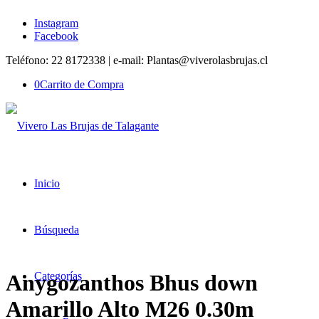
Instagram
Facebook
Teléfono: 22 8172338 | e-mail: Plantas@viverolasbrujas.cl
0
Carrito de Compra
Inicio
Búsqueda
Categorías
Anygozanthos Bhus down
Amarillo Alto M26 0.30m