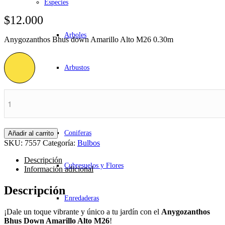
Especies
$
12.000
Arboles
Anygozanthos Bhus down Amarillo Alto M26 0.30m
Arbustos
Anygozanthos
Bulbos
Bhus
down
Amarillo
Alto
Coniferas
Añadir al carrito
M26
SKU:
7557
Categoría:
Bulbos
0.30m
cantidad
Descripción
Cubresuelos y Flores
Información adicional
Descripción
Enredaderas
¡Dale un toque vibrante y único a tu jardín con el
Anygozanthos
Bhus Down Amarillo Alto M26
!