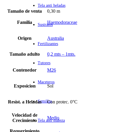
Tela anti heladas
Tamaño de venta
0,30 m
Familia
Haemodoraceae
Sustratos
Origen
Australia
Fertilizantes
Tamaño adulto
0,2 mts – 1mts.
Tutores
Contenedor
M26
Maceteros
Exposicion
Sol
Semillas
Resist. a Heladas
Con protec. 0°C
Velocidad de
Medio
Crecimiento
Tela anti maleza
Requerimiento