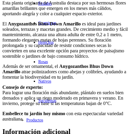
Esta planta originaria de Australia destaca por sus hermosas flores
Frutales
amarillas brillantes que emergen en los meses más cálidos,
aportando alegría y color a cualquier espacio exterior.
Gramineas
El
Anygozanthos Bhus Down Amarillo
es ideal para jardines
soleados, terrazas y macetas grandes. De crecimiento medio y fácil
mantenimiento, alcanza una altura adulta de entre 0,2 a 1 metro,
formando elegantes matas de hojas perennes. Su floración
Helechos
prolongada y su capacidad de resistir condiciones secas lo
convierten en una excelente opción para proyectos de paisajismo
sostenible o jardines de bajo consumo hídrico.
Rosas
Además de ser ornamental, el
Anygozanthos Bhus Down
Amarillo
atrae polinizadores como abejas y colibríes, ayudando a
fomentar la biodiversidad en tu jardín.
Nativos
Consejo de experto:
Para lograr una floración más abundante, plántalo en suelos bien
drenados y aplica un riego moderado en primavera y verano. En
Suculentas
invierno, protege su base si las temperaturas bajan de 0°C.
Embellece tu jardín hoy mismo
con esta espectacular variedad
australiana.
Productos
Información adicional