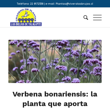
Teléfono: 22 8172338 | e-mail: Plantas@viverolasbrujas.cl
Verbena bonariensis: la
planta que aporta