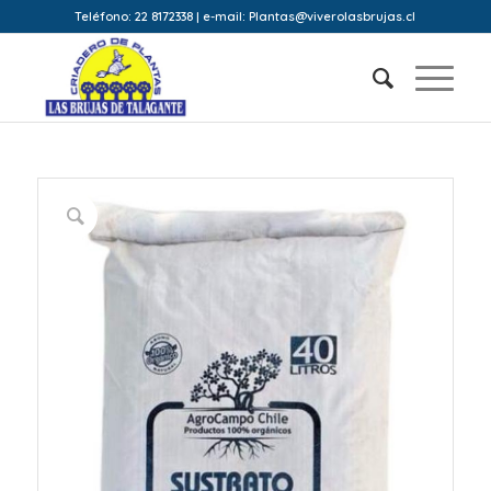
Teléfono: 22 8172338 | e-mail: Plantas@viverolasbrujas.cl