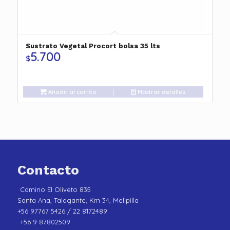
Sustrato Vegetal Procort bolsa 35 lts
5.700
$
Añadir al carrito
Mostrar detalles
Contacto
Camino El Oliveto 835
Santa Ana, Talagante, Km 34, Melipilla
+56 97767 5426 / 22 8172489
+56 9 87802509