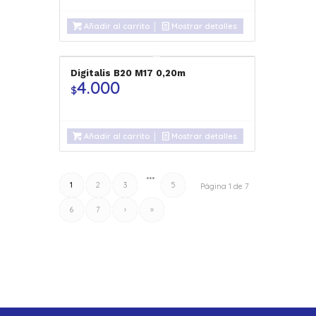
Añadir al carrito
Mostrar detalles
Digitalis B20 M17 0,20m
4.000
$
Añadir al carrito
Mostrar detalles
•••
1
2
3
5
Página 1 de 7
6
7
›
»