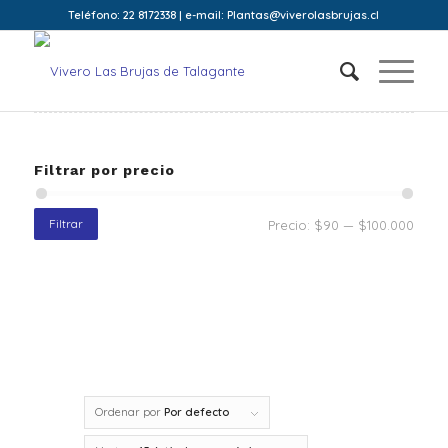
Teléfono: 22 8172338 | e-mail: Plantas@viverolasbrujas.cl
Filtrar por precio
Filtrar
Precio:
$90
—
$100.000
Ordenar por
Por defecto