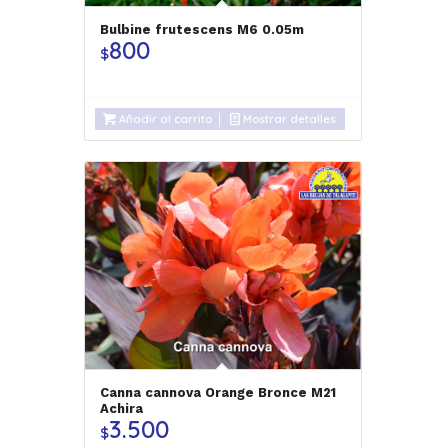
Bulbine frutescens M6 0.05m
800
$
Añadir al carrito
Mostrar detalles
Canna cannova Orange Bronce M21
Achira
3.500
$