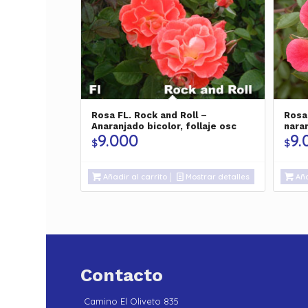
Rosa FL. Rock and Roll –
Rosa
Anaranjado bicolor, follaje osc
naran
9.000
9.
$
$
Añadir al carrito
Mostrar detalles
Aña
Contacto
Camino El Oliveto 835