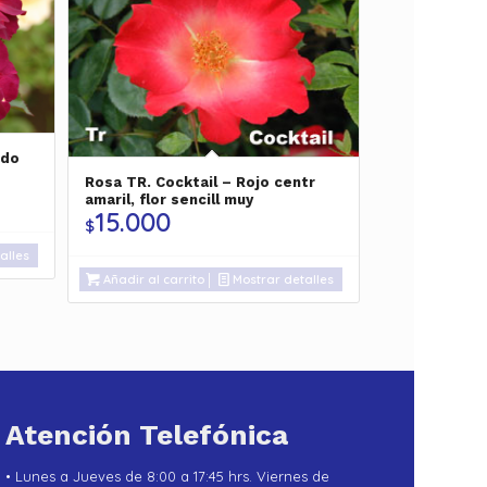
ado
Rosa TR. Cocktail – Rojo centr
amaril, flor sencill muy
15.000
$
alles
Añadir al carrito
Mostrar detalles
Atención Telefónica
• Lunes a Jueves de 8:00 a 17:45 hrs. Viernes de