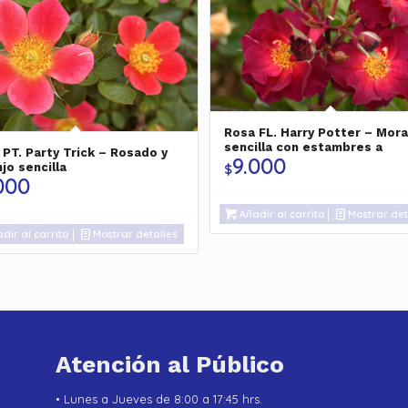
Rosa FL. Harry Potter – Mor
sencilla con estambres a
 PT. Party Trick – Rosado y
9.000
$
jo sencilla
000
Añadir al carrito
Mostrar det
dir al carrito
Mostrar detalles
Atención al Público
• Lunes a Jueves de 8:00 a 17:45 hrs.