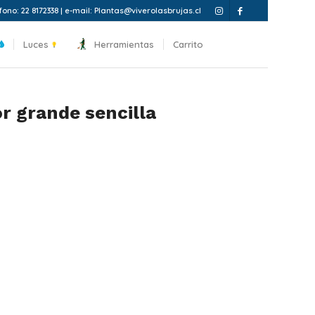
fono: 22 8172338 | e-mail: Plantas@viverolasbrujas.cl
Luces
Herramientas
Carrito
or grande sencilla