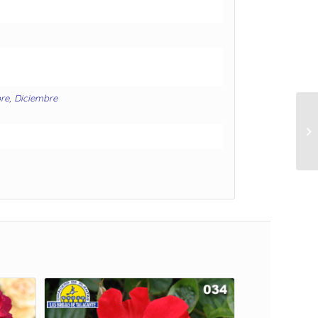
re, Diciembre
Ro
se