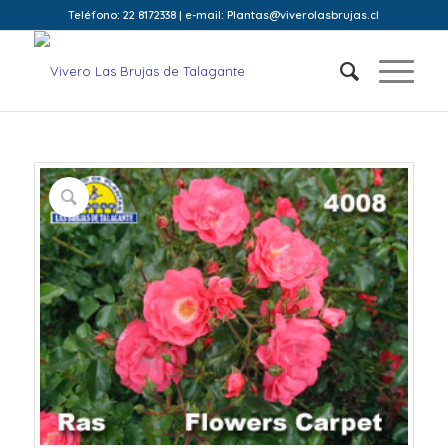
Teléfono: 22 8172338 | e-mail: Plantas@viverolasbrujas.cl