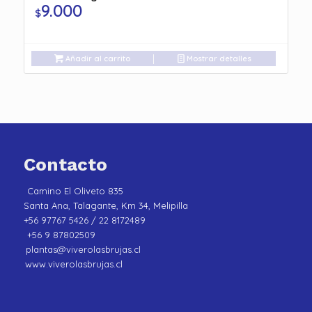
9.000
$
Añadir al carrito
Mostrar detalles
Contacto
Camino El Oliveto 835
Santa Ana, Talagante, Km 34, Melipilla
+56 97767 5426 / 22 8172489
+56 9 87802509
plantas@viverolasbrujas.cl
www.viverolasbrujas.cl