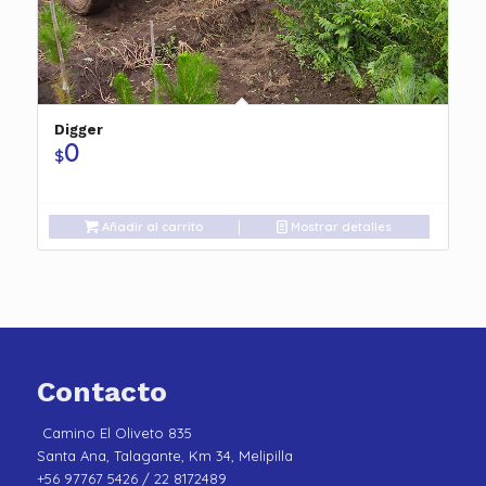
Digger
0
$
Añadir al carrito
Mostrar detalles
Contacto
Camino El Oliveto 835
Santa Ana, Talagante, Km 34, Melipilla
+56 97767 5426 / 22 8172489