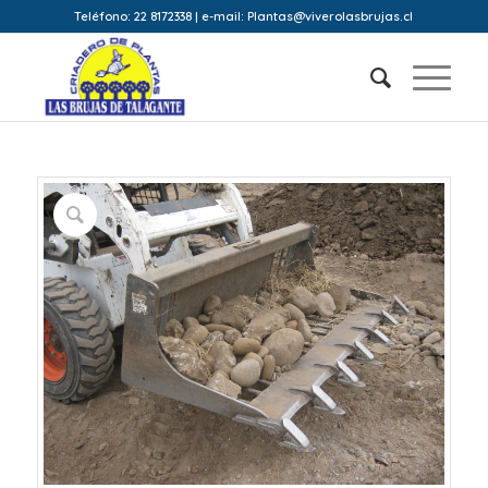
Teléfono: 22 8172338 | e-mail: Plantas@viverolasbrujas.cl