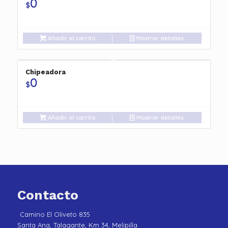
0
$
Añadir al carrito
Mostrar detalles
Chipeadora
0
$
Añadir al carrito
Mostrar detalles
Contacto
Camino El Oliveto 835
Santa Ana, Talagante, Km 34, Melipilla