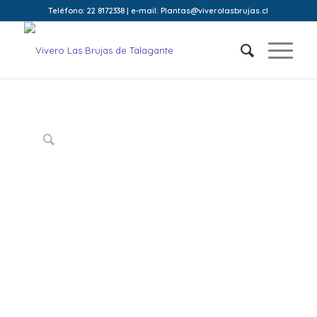
Teléfono: 22 8172338 | e-mail: Plantas@viverolasbrujas.cl