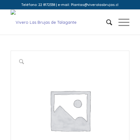
Teléfono: 22 8172338 | e-mail: Plantas@viverolasbrujas.cl