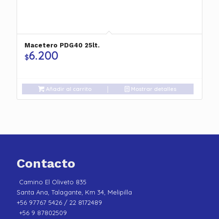
Macetero PDG40 25lt.
6.200
$
Añadir al carrito
Mostrar detalles
Contacto
Camino El Oliveto 835
Santa Ana, Talagante, Km 34, Melipilla
+56 97767 5426 / 22 8172489
+56 9 87802509