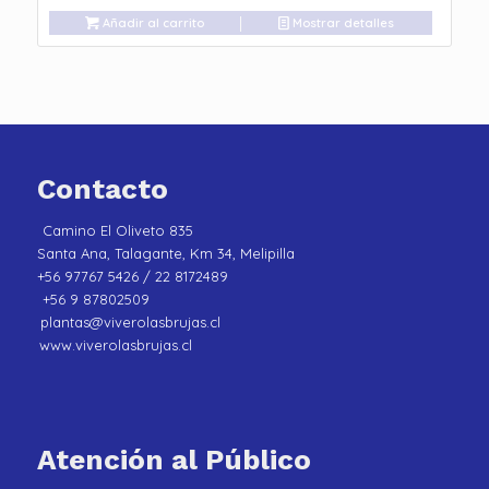
Añadir al carrito
Mostrar detalles
Contacto
Camino El Oliveto 835
Santa Ana, Talagante, Km 34, Melipilla
+56 97767 5426 / 22 8172489
+56 9 87802509
plantas@viverolasbrujas.cl
www.viverolasbrujas.cl
Atención al Público