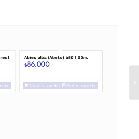
rest
Abies alba (Abeto) b50 1,00m.
86.000
$
alles
Añadir al carrito
Mostrar detalles