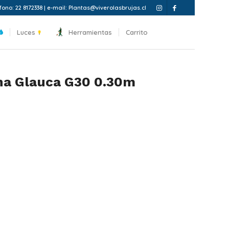
fono: 22 8172338 | e-mail: Plantas@viverolasbrujas.cl
Luces
Herramientas
Carrito
ana Glauca G30 0.30m