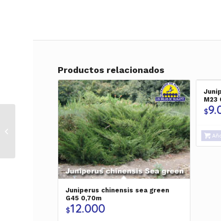
Productos relacionados
Juni
M23 
9.
$
Juniperus x media
Pfitzeriana Glauca
Aña
G45 0.70m
Juniperus chinensis sea green
G45 0,70m
12.000
$