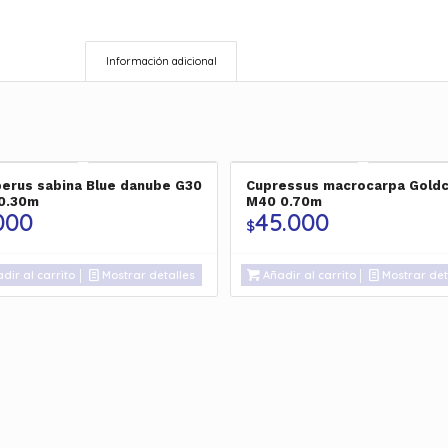
Información adicional
perus sabina Blue danube G30
Cupressus macrocarpa Goldc
0.30m
M40 0.70m
000
45.000
$
dir al carrito
Mostrar detalles
Añadir al carrito
Mostrar det