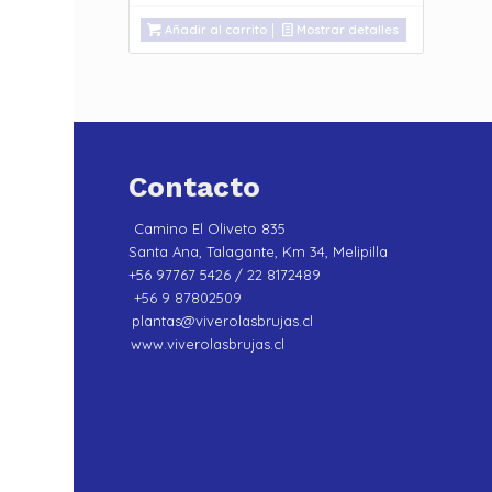
Añadir al carrito
Mostrar detalles
Contacto
Camino El Oliveto 835
Santa Ana, Talagante, Km 34, Melipilla
+56 97767 5426 / 22 8172489
+56 9 87802509
plantas@viverolasbrujas.cl
www.viverolasbrujas.cl