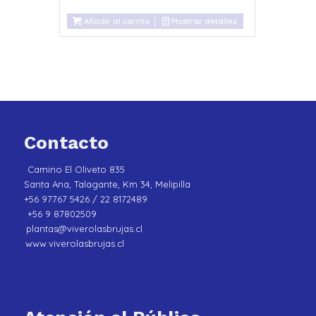
Añadir al carrito
Mostrar detalles
Contacto
Camino El Oliveto 835
Santa Ana, Talagante, Km 34, Melipilla
+56 97767 5426 / 22 8172489
+56 9 87802509
plantas@viverolasbrujas.cl
www.viverolasbrujas.cl