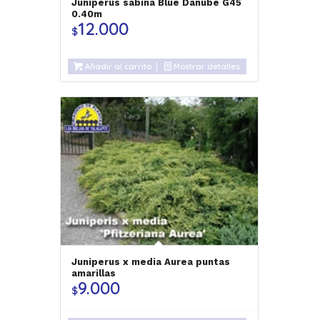
Juniperus sabina Blue Danube G45
0.40m
12.000
$
Añadir al carrito
Mostrar detalles
Juniperus x media Aurea puntas
amarillas
9.000
$