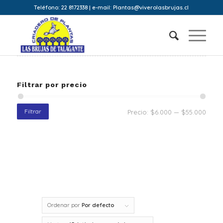
Teléfono: 22 8172338 | e-mail: Plantas@viverolasbrujas.cl
Filtrar por precio
Filtrar
Precio:
$6.000
—
$55.000
Ordenar por
Por defecto