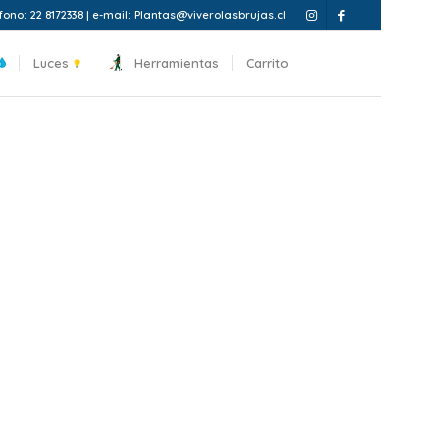
fono: 22 8172338 | e-mail: Plantas@viverolasbrujas.cl
Luces
Herramientas
Carrito