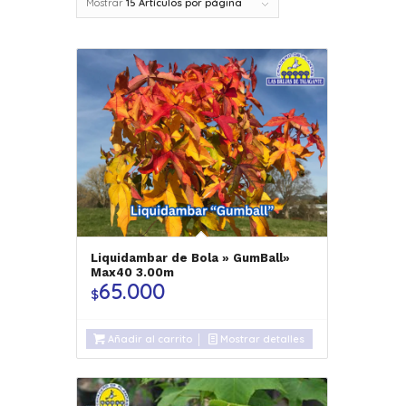
Mostrar
15 Artículos por página
Liquidambar de Bola » GumBall»
Max40 3.00m
65.000
$
Añadir al carrito
Mostrar detalles