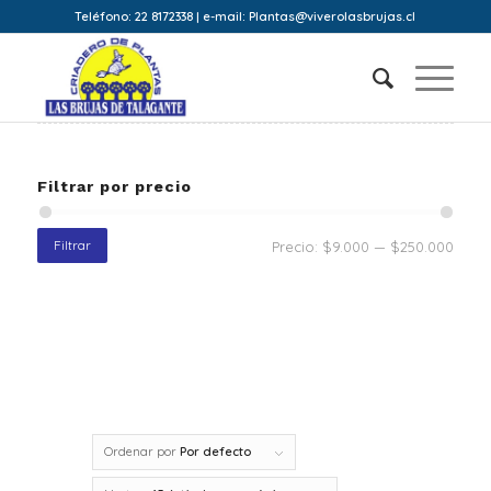
Teléfono: 22 8172338 | e-mail: Plantas@viverolasbrujas.cl
Filtrar por precio
Filtrar
Precio:
$9.000
—
$250.000
Ordenar por
Por defecto