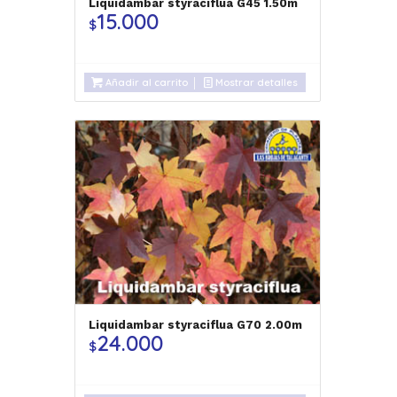
Liquidambar styraciflua G45 1.50m
15.000
$
Añadir al carrito
Mostrar detalles
Liquidambar styraciflua G70 2.00m
24.000
$