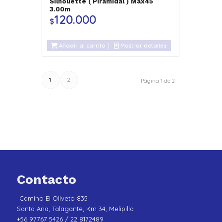
Silhouette ( Piramidal ) Max45
3.00m
120.000
$
Añadir al carrito
Mostrar detalles
1
2
Página 1 de 2
Contacto
Camino El Oliveto 835
Santa Ana, Talagante, Km 34, Melipilla
+56 97767 5426 / 22 8172489