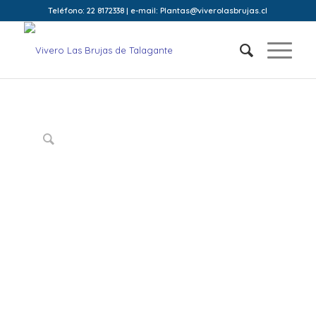
Teléfono: 22 8172338 | e-mail: Plantas@viverolasbrujas.cl