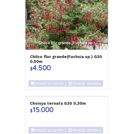
Chilco flor grande(Fuchsia sp.) G30
0,50m
4.500
$
Añadir al carrito
Mostrar detalles
Choisya ternata G30 0,30m
15.000
$
Añadir al carrito
Mostrar detalles