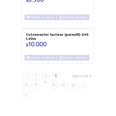
$
Añadir al carrito
Mostrar detalles
Cotoneaster lacteus (parnelli) G45
1,40m
10.000
$
Añadir al carrito
Mostrar detalles
‹
1
2
3
Página 3 de 14
•••
4
5
12
13
14
›
»