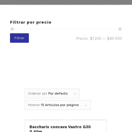
Filtrar por precio
Filtrar
Precio:
$1.200
—
$85.000
Ordenar por
Por defecto
Mostrar
15 Artículos por página
Baccharis concava Vautro G30
0.40m