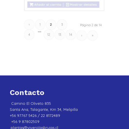
Añadir al carrito
Mostrar detalles
‹
1
2
3
Página 2 de 14
•••
4
12
13
14
›
»
Contacto
Camino El Oliveto 835
Santa Ana, Talagante, Km 34, Melipilla
+56 97767 5426 / 22 8172489
+56 9 87802509
plantas@viverolasbrujas.cl