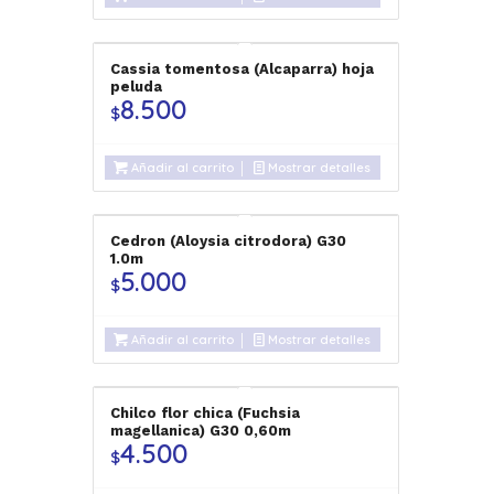
Cassia tomentosa (Alcaparra) hoja
peluda
8.500
$
Añadir al carrito
Mostrar detalles
Cedron (Aloysia citrodora) G30
1.0m
5.000
$
Añadir al carrito
Mostrar detalles
Chilco flor chica (Fuchsia
magellanica) G30 0,60m
4.500
$