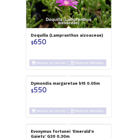
Doquilla (Lampranthus aizoaceae)
650
$
Añadir al carrito
Mostrar detalles
Dymondia margaretae b15 0.05m
550
$
Añadir al carrito
Mostrar detalles
Evonymus fortunei ‘Emerald’n
Gaiety’ G30 0,30m