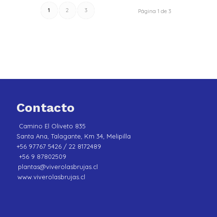
1
2
3
Página 1 de 3
Contacto
Camino El Oliveto 835
Santa Ana, Talagante, Km 34, Melipilla
+56 97767 5426 / 22 8172489
+56 9 87802509
plantas@viverolasbrujas.cl
www.viverolasbrujas.cl