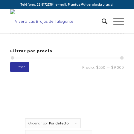
Teléfono: 22 8172338 | e-mail: Plantas@viverolasbrujas.cl
Filtrar por precio
Filtrar
Precio:
$350
—
$9.000
Ordenar por
Por defecto