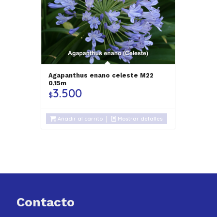
Agapanthus enano celeste M22
0,15m
3.500
$
Añadir al carrito
Mostrar detalles
Contacto