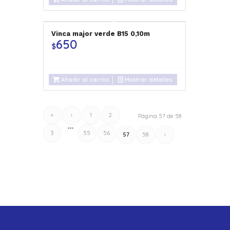
Vinca major verde B15 0,10m
650
$
Añadir al carrito
Mostrar detalles
«
‹
1
2
Página 57 de 58
•••
3
55
56
57
58
›