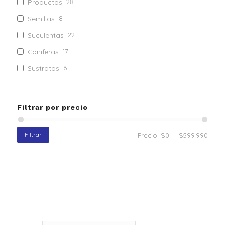
Productos
28
Semillas
8
Suculentas
22
Coniferas
17
Sustratos
6
Tela anti heladas
1
Fertilizantes
4
Filtrar por precio
Tutores
10
Tela anti maleza
4
Filtrar
Precio:
$0
—
$599.990
Mulch
8
Maquinas
2
Implementos Maquinaria
26
Nativos
41
Herramientas de Jardín
22