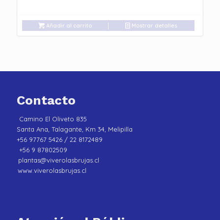
Añadir al carrito
Mostrar detalles
Contacto
Camino El Oliveto 835
Santa Ana, Talagante, Km 34, Melipilla
+56 97767 5426 / 22 8172489
+56 9 87802509
plantas@viverolasbrujas.cl
www.viverolasbrujas.cl