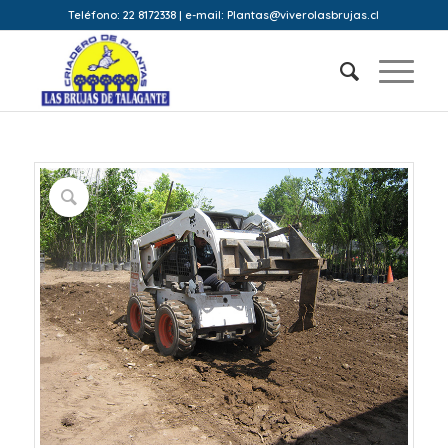
Teléfono: 22 8172338 | e-mail: Plantas@viverolasbrujas.cl