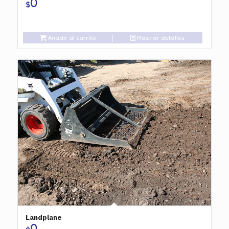
0
$
Añadir al carrito
Mostrar detalles
Landplane
0