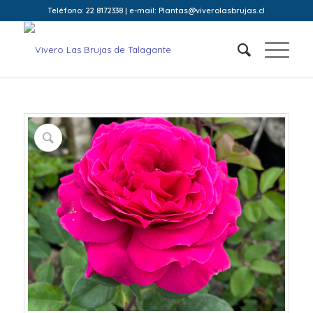
Teléfono: 22 8172338 | e-mail: Plantas@viverolasbrujas.cl