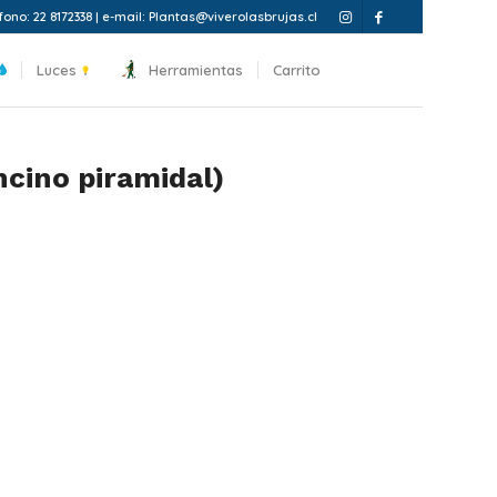
fono: 22 8172338 | e-mail: Plantas@viverolasbrujas.cl
Luces
Herramientas
Carrito
ncino piramidal)