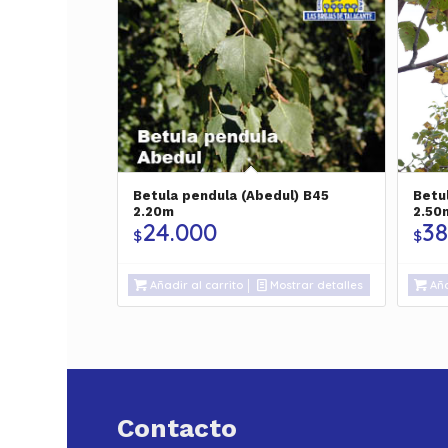
Betula pendula (Abedul) B45
Betu
2.20m
2.50
24.000
38
$
$
Añadir al carrito
Mostrar detalles
Aña
Contacto