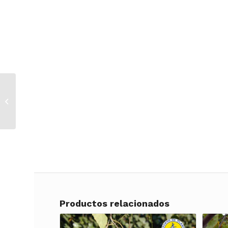
Geranium maderense
b30 0.30cm
Productos relacionados