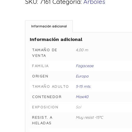
SKU:
7161
Categoría:
Arboles
Información adicional
Información adicional
TAMAÑO DE
4,00 m
VENTA
FAMILIA
Fagaceae
ORIGEN
Europa
TAMAÑO ADULTO
5-15 mts.
CONTENEDOR
Maxi40
EXPOSICION
Sol
RESIST. A
Muy resist -15°C
HELADAS