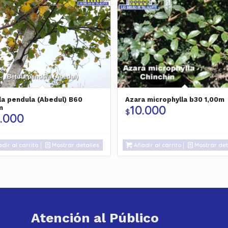
la pendula (Abedul) B60
Azara microphylla b30 1,00m
10.000
m
$
.000
dir al carrito
Mostrar detalles
Añadir al carrito
Mostrar det
Atención al Público