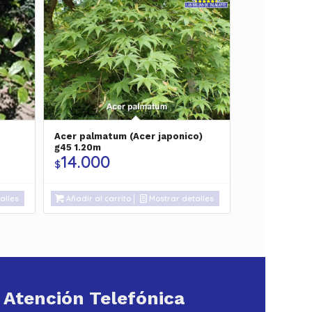
Acer palmatum (Acer japonico)
g45 1.20m
14.000
$
alles
Añadir al carrito
Mostrar detalles
Atención Telefónica