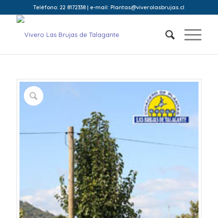
Teléfono: 22 8172338 | e-mail: Plantas@viverolasbrujas.cl