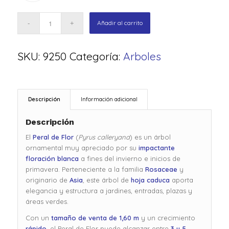
Añadir al carrito
SKU:
9250
Categoría:
Arboles
Descripción
Información adicional
Descripción
El
Peral de Flor
(
Pyrus calleryana
) es un árbol
ornamental muy apreciado por su
impactante
floración blanca
a fines del invierno e inicios de
primavera. Perteneciente a la familia
Rosaceae
y
originario de
Asia
, este árbol de
hoja caduca
aporta
elegancia y estructura a jardines, entradas, plazas y
áreas verdes.
Con un
tamaño de venta de 1,60 m
y un crecimiento
rápido
, el Peral de Flor puede alcanzar entre
3 y 5