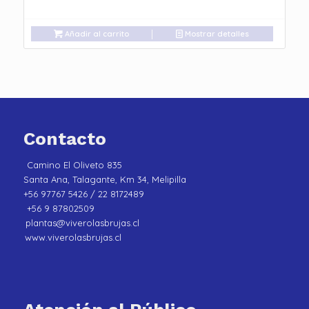
Añadir al carrito
Mostrar detalles
Contacto
Camino El Oliveto 835
Santa Ana, Talagante, Km 34, Melipilla
+56 97767 5426 / 22 8172489
+56 9 87802509
plantas@viverolasbrujas.cl
www.viverolasbrujas.cl