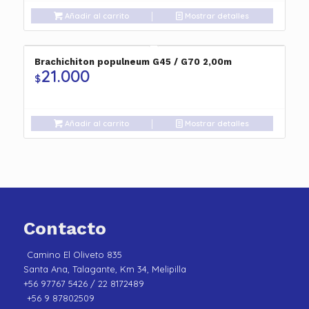
Añadir al carrito
Mostrar detalles
Brachichiton populneum G45 / G70 2,00m
21.000
$
Añadir al carrito
Mostrar detalles
Contacto
Camino El Oliveto 835
Santa Ana, Talagante, Km 34, Melipilla
+56 97767 5426 / 22 8172489
+56 9 87802509