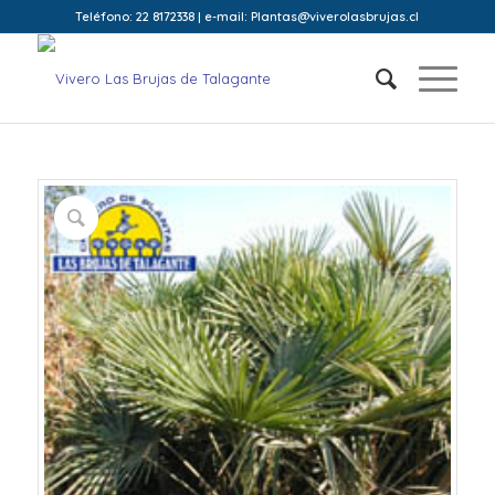
Teléfono: 22 8172338 | e-mail: Plantas@viverolasbrujas.cl