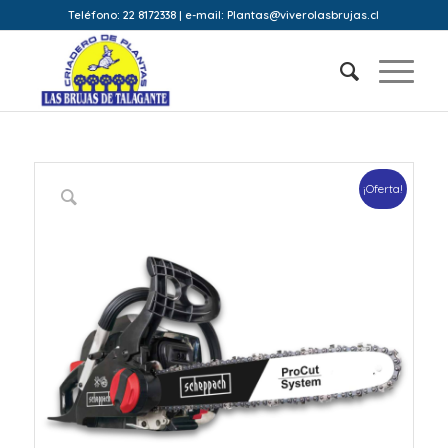
Teléfono: 22 8172338 | e-mail: Plantas@viverolasbrujas.cl
¡Oferta!