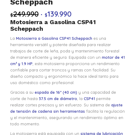
Scheppach
249.990
139.990
El
El
$
$
precio
precio
Motosierra a Gasolina CSP41
Scheppach
original
actual
era:
es:
La
Motosierra a Gasolina CSP41 Scheppach
es una
$249.990.
$139.990.
herramienta versátil y potente diseñada para realizar
trabajos de corte de leña, poda y mantenimiento forestal
de manera eficiente y segura. Equipada con un
motor de 41
cm³ y 1.9 HP
, esta motosierra proporciona un rendimiento
confiable para cortar troncos y ramas con facilidad. Su
diseño compacto y ergonómico la hace ideal tanto para
uso doméstico como profesional.
Gracias a su
espada de 16″ (40 cm)
y una capacidad de
corte de hasta
37.5 cm de diámetro
, la
CSP41
permite
realizar cortes precisos y sin esfuerzo. Su sistema de
ajuste
de tensión de cadena sin herramientas
facilita la regulación
y el mantenimiento, asegurando un rendimiento óptimo en
todo momento.
La motosierra está equipada con un
sistema de lubricación