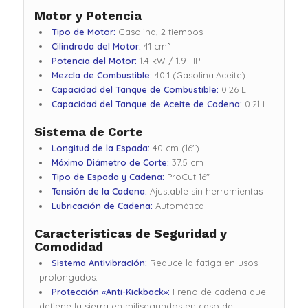
Motor y Potencia
Tipo de Motor:
Gasolina, 2 tiempos
Cilindrada del Motor:
41 cm³
Potencia del Motor:
1.4 kW / 1.9 HP
Mezcla de Combustible:
40:1 (Gasolina:Aceite)
Capacidad del Tanque de Combustible:
0.26 L
Capacidad del Tanque de Aceite de Cadena:
0.21 L
Sistema de Corte
Longitud de la Espada:
40 cm (16″)
Máximo Diámetro de Corte:
37.5 cm
Tipo de Espada y Cadena:
ProCut 16″
Tensión de la Cadena:
Ajustable sin herramientas
Lubricación de Cadena:
Automática
Características de Seguridad y
Comodidad
Sistema Antivibración:
Reduce la fatiga en usos
prolongados.
Protección «Anti-Kickback»:
Freno de cadena que
detiene la sierra en milisegundos en caso de