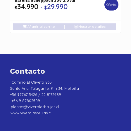
Batería Scheppach 20V 2.0 Ah
34.990
29.990
¡Oferta!
El
El
$
$
precio
precio
original
actual
era:
es:
Añadir al carrito
Mostrar detalles
$34.990.
$29.990.
Contacto
Camino El Oliveto 835
Santa Ana, Talagante, Km 34, Melipilla
+56 97767 5426 / 22 8172489
+56 9 87802509
plantas@viverolasbrujas.cl
www.viverolasbrujas.cl