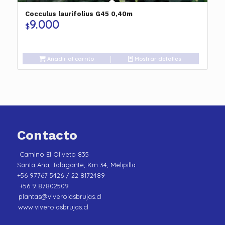
Cocculus laurifolius G45 0,40m
9.000
$
Añadir al carrito
Mostrar detalles
Contacto
Camino El Oliveto 835
Santa Ana, Talagante, Km 34, Melipilla
+56 97767 5426 / 22 8172489
+56 9 87802509
plantas@viverolasbrujas.cl
www.viverolasbrujas.cl