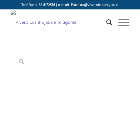
Teléfono: 22 8172338 | e-mail: Plantas@viverolasbrujas.cl