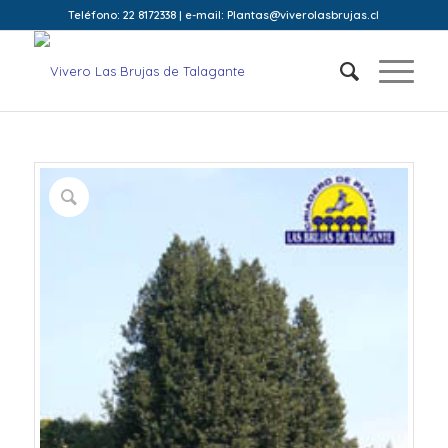
Teléfono: 22 8172338 | e-mail: Plantas@viverolasbrujas.cl