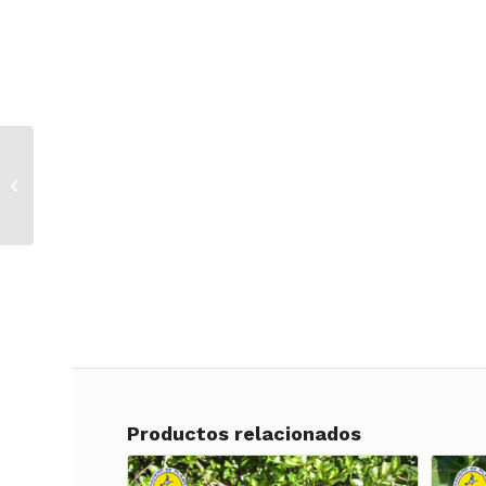
Granado de flor
(Punica) b50 2.0m
Productos relacionados