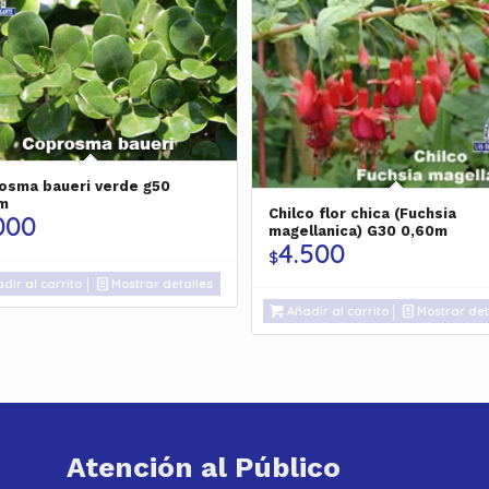
osma baueri verde g50
m
Chilco flor chica (Fuchsia
000
magellanica) G30 0,60m
4.500
$
dir al carrito
Mostrar detalles
Añadir al carrito
Mostrar det
Atención al Público