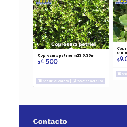
Copr
0.80
Coprosma petriei m23 0.30m
9.
$
4.500
$
Aña
Añadir al carrito
Mostrar detalles
Contacto