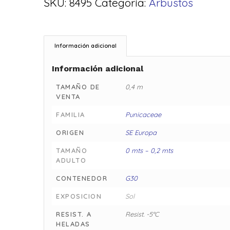
SKU:
8495
Categoría:
Arbustos
Información adicional
Información adicional
TAMAÑO DE
0,4 m
VENTA
FAMILIA
Punicaceae
ORIGEN
SE Europa
TAMAÑO
0 mts – 0,2 mts
ADULTO
CONTENEDOR
G30
EXPOSICION
Sol
RESIST. A
Resist. -5°C
HELADAS