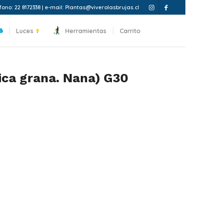
fono: 22 8172338 | e-mail: Plantas@viverolasbrujas.cl
Luces
Herramientas
Carrito
ica grana. Nana) G30