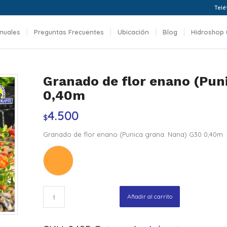
Telé
nuales
Preguntas Frecuentes
Ubicación
Blog
Hidroshop
Granado de flor enano (Pun
0,40m
4.500
$
Granado de flor enano (Punica grana. Nana) G30 0,40m
Añadir al carrito