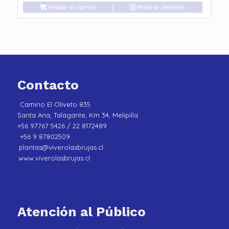
Añadir al carrito
Mostrar detalles
Contacto
Camino El Oliveto 835
Santa Ana, Talagante, Km 34, Melipilla
+56 97767 5426 / 22 8172489
+56 9 87802509
plantas@viverolasbrujas.cl
www.viverolasbrujas.cl
Atención al Público