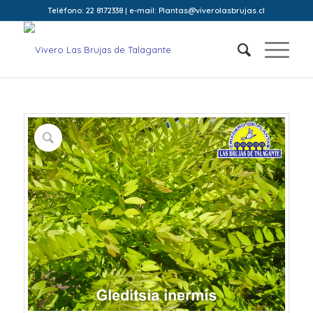
Teléfono: 22 8172338 | e-mail: Plantas@viverolasbrujas.cl