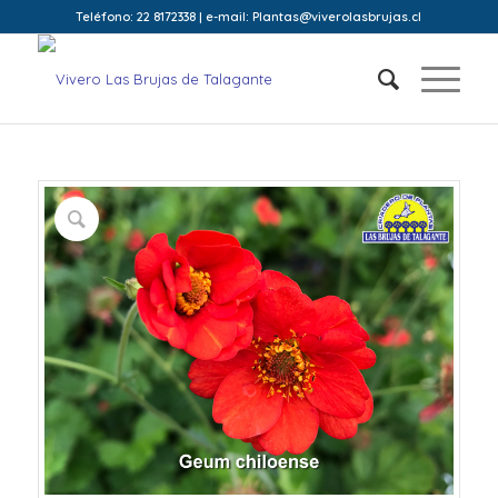
Teléfono: 22 8172338 | e-mail: Plantas@viverolasbrujas.cl