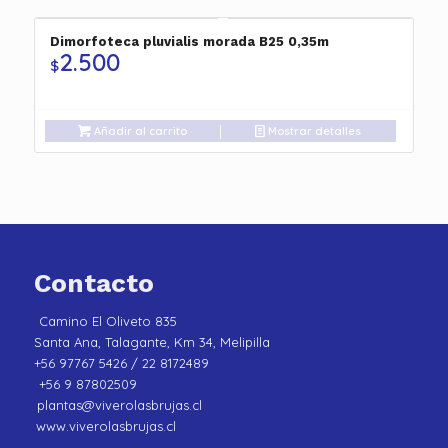
Dimorfoteca pluvialis morada B25 0,35m
2.500
$
Añadir al carrito
Mostrar detalles
Contacto
Camino El Oliveto 835
Santa Ana, Talagante, Km 34, Melipilla
+56 97767 5426 / 22 8172489
+56 9 87802509
plantas@viverolasbrujas.cl
www.viverolasbrujas.cl