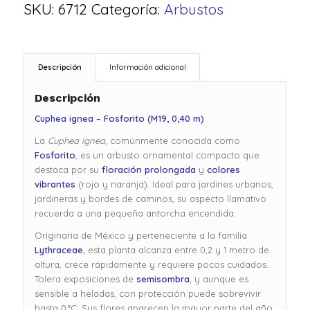
SKU:
6712
Categoría:
Arbustos
Descripción
Información adicional
Descripción
Cuphea ignea – Fosforito (M19, 0,40 m)
La
Cuphea ignea
, comúnmente conocida como
Fosforito
, es un arbusto ornamental compacto que
destaca por su
floración prolongada
y
colores
vibrantes
(rojo y naranja). Ideal para jardines urbanos,
jardineras y bordes de caminos, su aspecto llamativo
recuerda a una pequeña antorcha encendida.
Originaria de México y perteneciente a la familia
Lythraceae
, esta planta alcanza entre 0,2 y 1 metro de
altura, crece rápidamente y requiere pocos cuidados.
Tolera exposiciones de
semisombra
, y aunque es
sensible a heladas, con protección puede sobrevivir
hasta 0 °C. Sus flores aparecen la mayor parte del año,