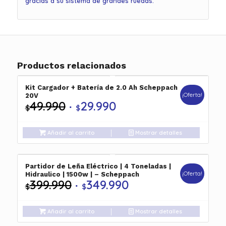
gracias a su sistema de grandes ruedas.
Productos relacionados
Kit Cargador + Batería de 2.0 Ah Scheppach
¡Oferta!
20V
49.990
29.990
El
El
$
$
precio
precio
original
actual
Añadir al carrito
Mostrar detalles
era:
es:
$49.990.
$29.990.
Partidor de Leña Eléctrico | 4 Toneladas |
¡Oferta!
Hidraulico | 1500w | – Scheppach
399.990
349.990
El
El
$
$
precio
precio
original
actual
Añadir al carrito
Mostrar detalles
era:
es: