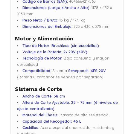
Código de Barras (EAN):
4046664217565
Dimensiones (Largo x Ancho x Alto):
1178 x 432 x
1030 mm
Peso Neto / Bruto:
13 kg / 17.9 kg
Dimensiones del Embalaje:
725 x 430 x 375 mm
Motor y Alimentación
Tipo de Motor:
Brushless (sin escobillas)
Voltaje de la Batería:
2x 20V (40V)
Tecnología de Motor:
Bajo consumo y mayor
durabilidad
Compatibilidad:
Sistema
Scheppach IXES 20V
(Batería y cargador se venden por separado)
Sistema de Corte
Ancho de Corte:
38 cm
Altura de Corte Ajustable:
25 – 75 mm (6 niveles de
ajuste centralizado)
Material del Chasis:
Plástico de alta resistencia
Capacidad del Recogedor:
45 L
Cuchillas:
Acero especial endurecido, resistente y
duradero