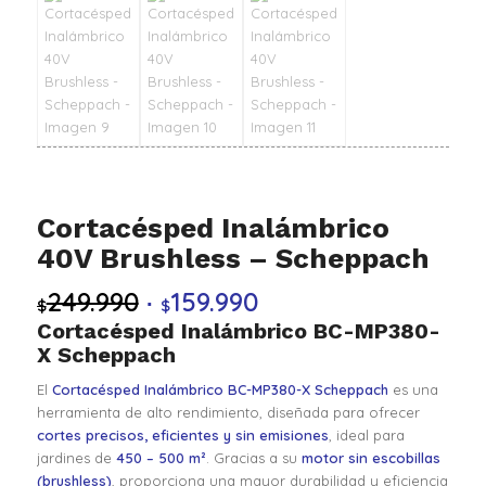
Cortacésped Inalámbrico
40V Brushless – Scheppach
249.990
159.990
El
El
$
$
precio
precio
Cortacésped Inalámbrico BC-MP380-
X Scheppach
original
actual
era:
es:
El
Cortacésped Inalámbrico BC-MP380-X Scheppach
es una
$249.990.
$159.990.
herramienta de alto rendimiento, diseñada para ofrecer
cortes precisos, eficientes y sin emisiones
, ideal para
jardines de
450 – 500 m²
. Gracias a su
motor sin escobillas
(brushless)
, proporciona una mayor durabilidad y eficiencia