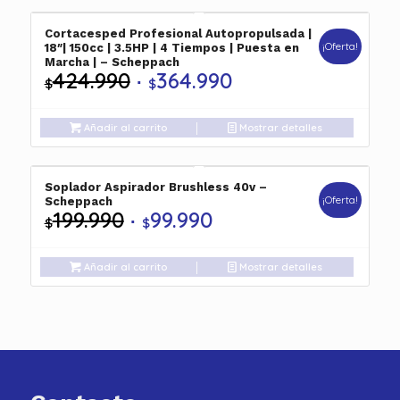
$399.990.
$349.990.
Cortacesped Profesional Autopropulsada |
¡Oferta!
18″| 150cc | 3.5HP | 4 Tiempos | Puesta en
Marcha | – Scheppach
424.990
364.990
El
El
$
$
precio
precio
original
actual
Añadir al carrito
Mostrar detalles
era:
es:
$424.990.
$364.990.
Soplador Aspirador Brushless 40v –
¡Oferta!
Scheppach
199.990
99.990
El
El
$
$
precio
precio
original
actual
Añadir al carrito
Mostrar detalles
era:
es:
$199.990.
$99.990.