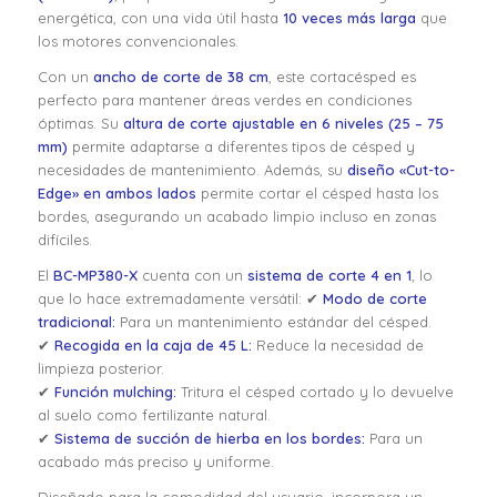
energética, con una vida útil hasta
10 veces más larga
que
los motores convencionales.
Con un
ancho de corte de 38 cm
, este cortacésped es
perfecto para mantener áreas verdes en condiciones
óptimas. Su
altura de corte ajustable en 6 niveles (25 – 75
mm)
permite adaptarse a diferentes tipos de césped y
necesidades de mantenimiento. Además, su
diseño «Cut-to-
Edge» en ambos lados
permite cortar el césped hasta los
bordes, asegurando un acabado limpio incluso en zonas
difíciles.
El
BC-MP380-X
cuenta con un
sistema de corte 4 en 1
, lo
que lo hace extremadamente versátil: ✔
Modo de corte
tradicional:
Para un mantenimiento estándar del césped.
✔
Recogida en la caja de 45 L:
Reduce la necesidad de
limpieza posterior.
✔
Función mulching:
Tritura el césped cortado y lo devuelve
al suelo como fertilizante natural.
✔
Sistema de succión de hierba en los bordes:
Para un
acabado más preciso y uniforme.
Diseñado para la comodidad del usuario, incorpora un