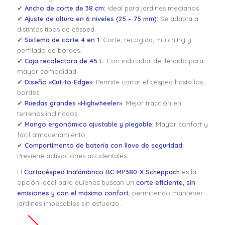
✔
Ancho de corte de 38 cm:
Ideal para jardines medianos.
✔
Ajuste de altura en 6 niveles (25 – 75 mm):
Se adapta a
distintos tipos de césped.
✔
Sistema de corte 4 en 1:
Corte, recogida, mulching y
perfilado de bordes.
✔
Caja recolectora de 45 L:
Con indicador de llenado para
mayor comodidad.
✔
Diseño «Cut-to-Edge»:
Permite cortar el césped hasta los
bordes.
✔
Ruedas grandes «Highwheeler»:
Mejor tracción en
terrenos inclinados.
✔
Mango ergonómico ajustable y plegable:
Mayor confort y
fácil almacenamiento.
✔
Compartimento de batería con llave de seguridad:
Previene activaciones accidentales.
El
Cortacésped Inalámbrico BC-MP380-X Scheppach
es la
opción ideal para quienes buscan un
corte eficiente, sin
emisiones y con el máximo confort
, permitiendo mantener
jardines impecables sin esfuerzo.