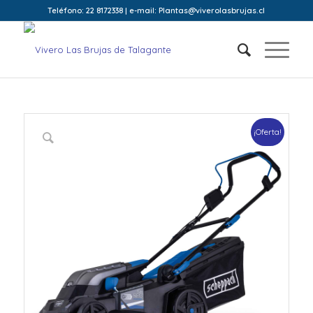
Teléfono: 22 8172338 | e-mail: Plantas@viverolasbrujas.cl
¡Oferta!