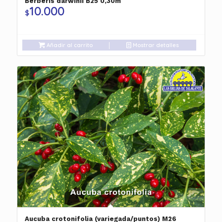
Berberis darwinii B25 0,30m
10.000
$
Añadir al carrito
Mostrar detalles
Aucuba crotonifolia (variegada/puntos) M26