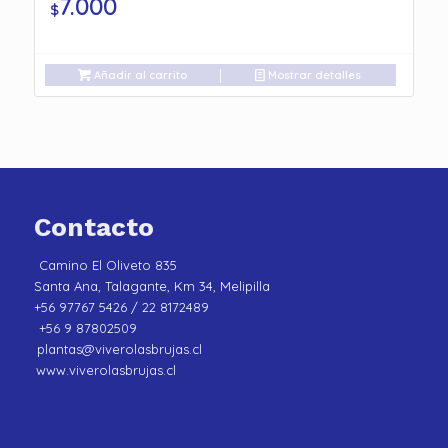
7.000
$
Añadir al carrito
Mostrar detalles
Contacto
Camino El Oliveto 835
Santa Ana, Talagante, Km 34, Melipilla
+56 97767 5426 / 22 8172489
+56 9 87802509
plantas@viverolasbrujas.cl
www.viverolasbrujas.cl