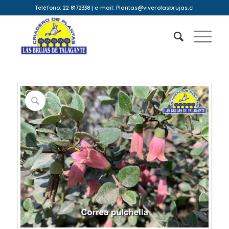
Teléfono: 22 8172338 | e-mail: Plantas@viverolasbrujas.cl